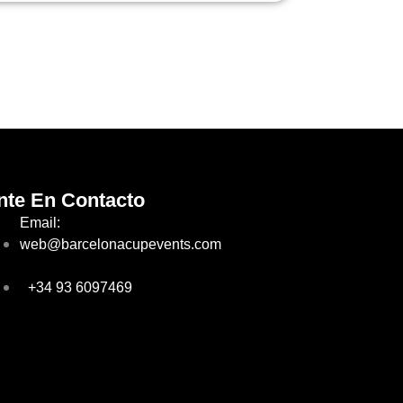
nte En Contacto
Email:
web@barcelonacupevents.com
+34 93 6097469