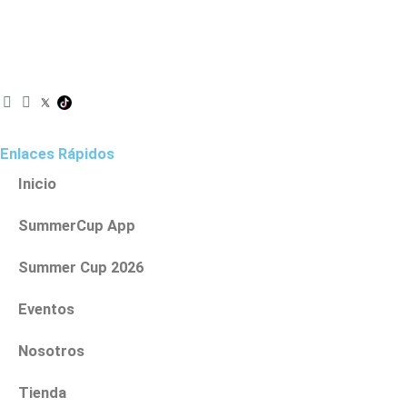
I
F
n
a
s
c
t
e
Enlaces Rápidos
a
b
g
o
Inicio
r
o
a
k
SummerCup App
m
Summer Cup 2026
Eventos
Nosotros
Tienda