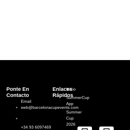
Ponte En
Enlaces
Inicio
Contacto
Rápidos
SummerCup
Email:
App
web@barcelonacupevents.com
Summer
Cup
2026
+34 93 6097469