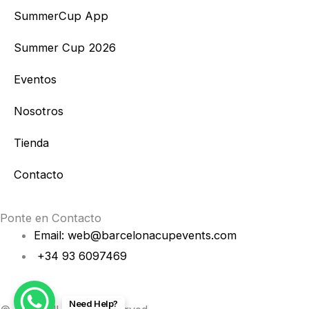
t
e
SummerCup App
a
b
Summer Cup 2026
g
o
Eventos
r
o
Nosotros
a
k
Tienda
m
Contacto
Ponte en Contacto
Email: web@barcelonacupevents.com
+34 93 6097469
Need Help?