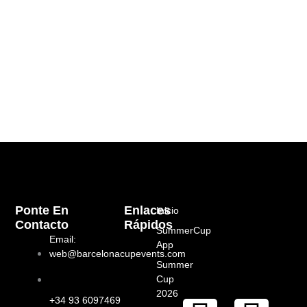
Ponte En
Enlaces
Inicio
Contacto
Rápidos
SummerCup
Email:
App
web@barcelonacupevents.com
Summer
Cup
2026
+34 93 6097469