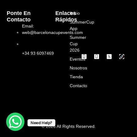
Ponte En
Enlaces
Inicio
Contacto
Rápidos
SummerCup
Email:
App
web@barcelonacupevents.com
Summer
Cup
2026
+34 93 6097469
I
F
Eventos
n
a
s
c
Nosotros
t
e
a
b
Tienda
g
o
Contacto
r
o
a
k
m
Need Help?
© 2026 All Rights Reserved.