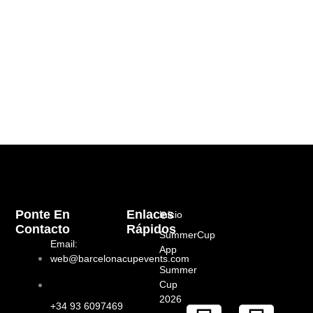
Ponte En
Enlaces
Inicio
Contacto
Rápidos
SummerCup
Email:
App
web@barcelonacupevents.com
Summer
Cup
2026
+34 93 6097469