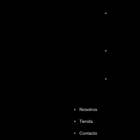
Cervello
Torneig
Sub10
Espluguenic
Cup
NARA
Seguros
Cup
BARCELONA
CUP
2024
Nosotros
Tienda
Contacto