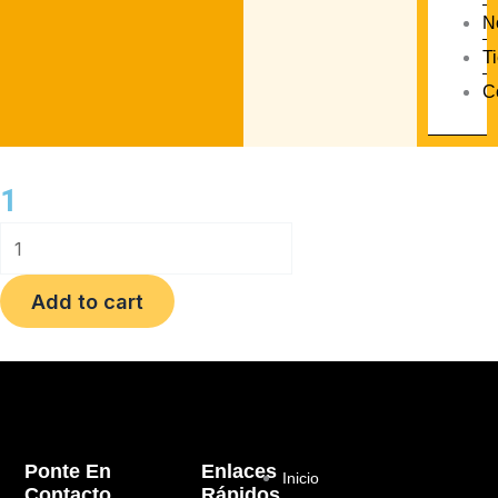
N
T
C
1
1
quantity
Add to cart
Ponte En
Enlaces
Inicio
Contacto
Rápidos