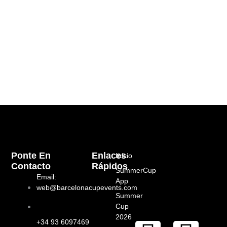
Ponte En
Enlaces
Inicio
Contacto
Rápidos
SummerCup
Email:
App
web@barcelonacupevents.com
Summer
Cup
2026
+34 93 6097469