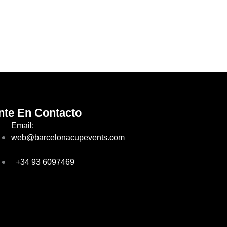
nte En Contacto
Email:
web@barcelonacupevents.com
+34 93 6097469