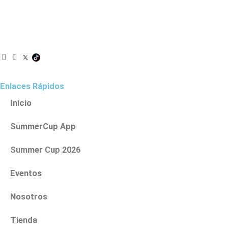
I
F
n
a
s
c
t
e
Enlaces Rápidos
a
b
g
o
Inicio
r
o
a
k
SummerCup App
m
Summer Cup 2026
Eventos
Nosotros
Tienda