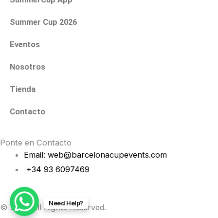
m
Summer Cup 2026
Eventos
Nosotros
Tienda
Contacto
Ponte en Contacto
Email: web@barcelonacupevents.com
+34 93 6097469
Need Help?
© 2026 All Rights Reserved.